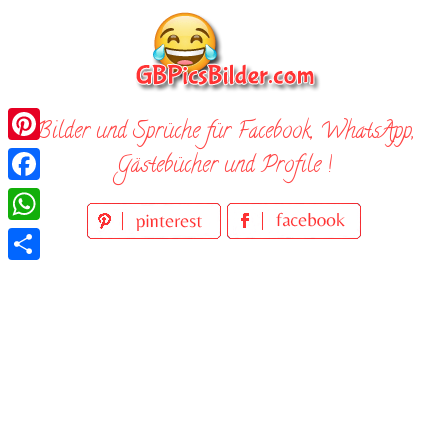
Skip
to
content
Bilder und Sprüche für Facebook, WhatsApp,
Pinterest
Gästebücher und Profile !
Facebook
WhatsApp
Teilen