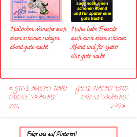
Huhu liebe Freunde
Hallöchen wünsche euch
euch noch einen schönen
einen schönen ruhigen
Abend und für später
abend gute nacht
eine gute nacht
Post
GUTE NACHT UND
GUTE NACHT UND
navigation
SÜSSE TRÄUME 2
SÜSSE TRÄUME 2
40
45
Folge uns auf Pinterest!