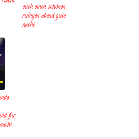
e Nacht
euch einen schönen
ruhigen abend gute
nacht
unde
und für
 nacht