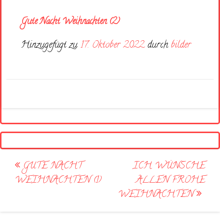
Gute Nacht Weihnachten (2)
Hinzugefügt zu
17. Oktober 2022
durch
bilder
Post
GUTE NACHT
ICH WÜNSCHE
navigation
WEIHNACHTEN (1)
ALLEN FROHE
WEIHNACHTEN