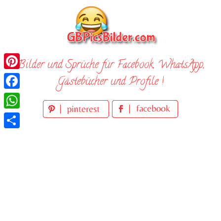
Skip
to
content
Bilder und Sprüche für Facebook, WhatsApp,
Pinterest
Gästebücher und Profile !
Facebook
WhatsApp
Teilen