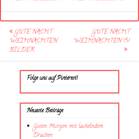
Post
GUTE NACHT
GUTE NACHT
navigation
WEIHNACHTEN
WEIHNACHTEN (5)
BILDER
Folge uns auf Pinterest!
Neueste Beiträge
Guten Morgen mit lächelndem
Drachen