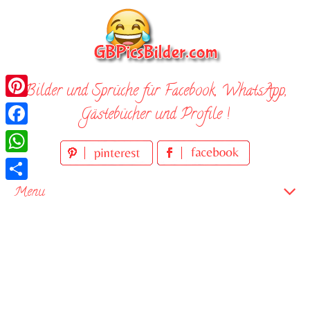
Skip
to
content
Bilder und Sprüche für Facebook, WhatsApp,
Pinterest
Gästebücher und Profile !
Facebook
WhatsApp
Teilen
Menu