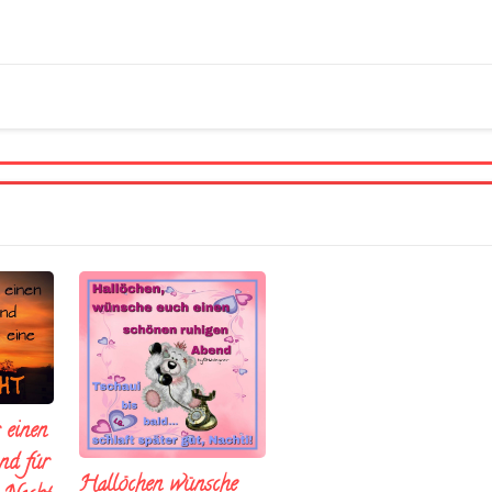
 einen
nd fúr
Hallöchen wünsche