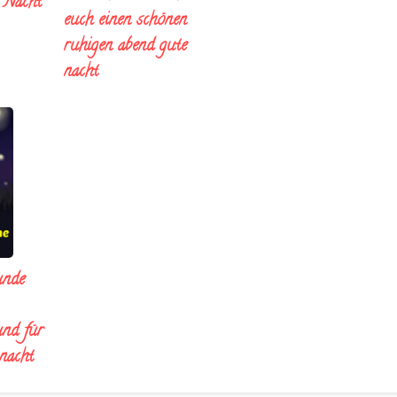
e Nacht
euch einen schönen
ruhigen abend gute
nacht
unde
und für
 nacht