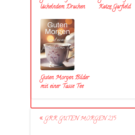
lächelndem Drachen
Katze Garfield
Guten Morgen Bilder
mit einer Tasse Tee
Post
GRR GUTEN MORGEN 215
navigation