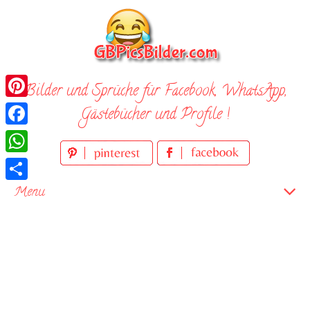
Skip
to
content
Bilder und Sprüche für Facebook, WhatsApp,
Pinterest
Gästebücher und Profile !
Facebook
WhatsApp
Teilen
Menu