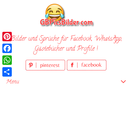
Skip
to
content
Bilder und Sprüche für Facebook, WhatsApp,
Pinterest
Gästebücher und Profile !
Facebook
WhatsApp
Teilen
Menu