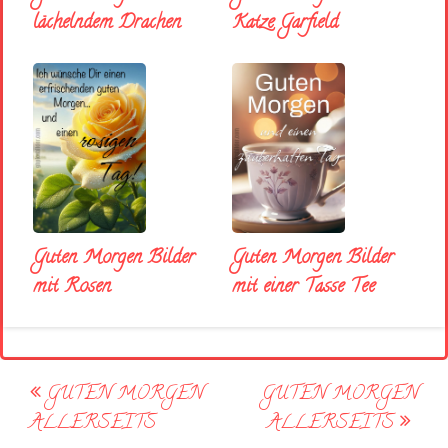
lächelndem Drachen
Katze Garfield
Guten Morgen Bilder
Guten Morgen Bilder
mit Rosen
mit einer Tasse Tee
Post
GUTEN MORGEN
GUTEN MORGEN
navigation
ALLERSEITS
ALLERSEITS