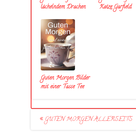
lächelndem Drachen
Katze Garfield
Guten Morgen Bilder
mit einer Tasse Tee
Post
GUTEN MORGEN ALLERSEITS
navigation