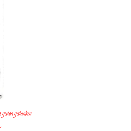
m guten gedanken
r