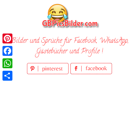
Skip
to
content
Bilder und Sprüche für Facebook, WhatsApp,
Pinterest
Gästebücher und Profile !
Facebook
WhatsApp
Teilen