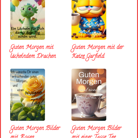
Guten Morgen mit
Guten Morgen mit der
lächelndem Drachen
Katze Garfield
Guten Morgen Bilder
Guten Morgen Bilder
mit Rosen
mit einer Tasse Tee