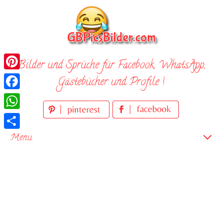
Skip
to
content
Bilder und Sprüche für Facebook, WhatsApp,
Pinterest
Gästebücher und Profile !
Facebook
WhatsApp
Teilen
Menu