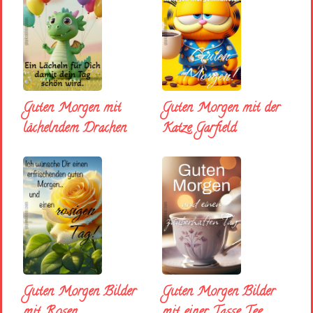
Guten Morgen mit
Guten Morgen mit der
lächelndem Drachen
Katze Garfield
Guten Morgen Bilder
Guten Morgen Bilder
mit Rosen
mit einer Tasse Tee