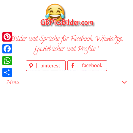
Skip
to
content
Bilder und Sprüche für Facebook, WhatsApp,
Pinterest
Gästebücher und Profile !
Facebook
WhatsApp
Teilen
Menu