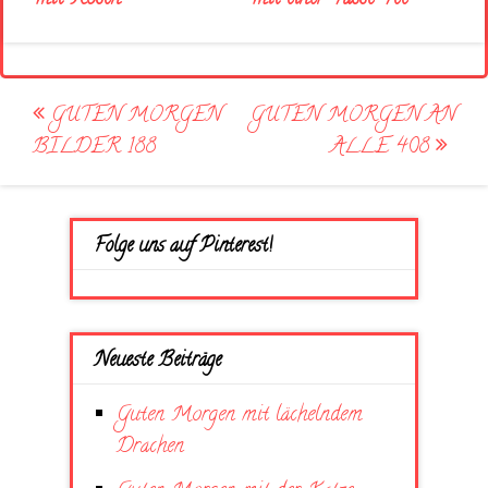
Post
GUTEN MORGEN
GUTEN MORGEN AN
navigation
BILDER 188
ALLE 408
Folge uns auf Pinterest!
Neueste Beiträge
Guten Morgen mit lächelndem
Drachen