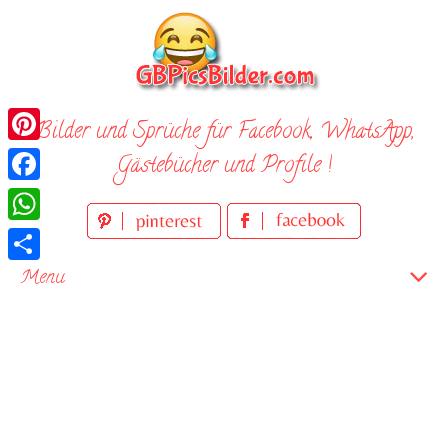
Skip
to
content
Bilder und Sprüche für Facebook, WhatsApp,
Pinterest
Gästebücher und Profile !
Facebook
WhatsApp
Teilen
Menu