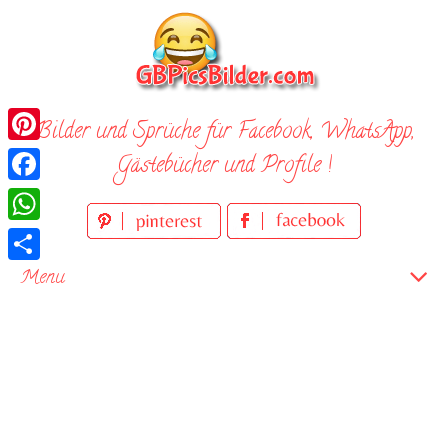
Skip
to
content
Bilder und Sprüche für Facebook, WhatsApp,
Pinterest
Gästebücher und Profile !
Facebook
WhatsApp
Teilen
Menu