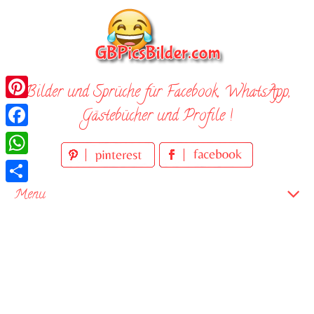
Skip
to
content
Bilder und Sprüche für Facebook, WhatsApp,
Pinterest
Gästebücher und Profile !
Facebook
WhatsApp
Teilen
Menu