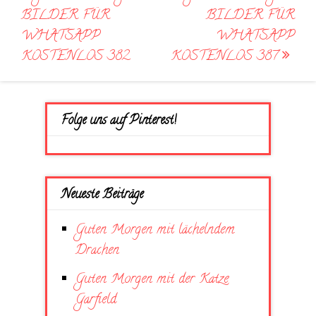
navigation
BILDER FÜR
BILDER FÜR
WHATSAPP
WHATSAPP
KOSTENLOS 382
KOSTENLOS 387
Folge uns auf Pinterest!
Neueste Beiträge
Guten Morgen mit lächelndem
Drachen
Guten Morgen mit der Katze
Garfield