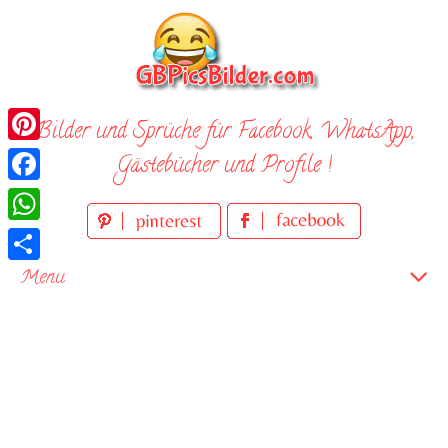
Skip
to
content
Bilder und Sprüche für Facebook, WhatsApp,
Pinterest
Gästebücher und Profile !
Facebook
WhatsApp
Teilen
Menu