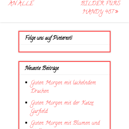
navigation
AN ALLE
BILDER FÜRS
HANDY 487
Folge uns auf Pinterest!
Neueste Beiträge
Guten Morgen mit lächelndem
Drachen
Guten Morgen mit der Katze
Garfield
Guten Morgen mit Blumen und