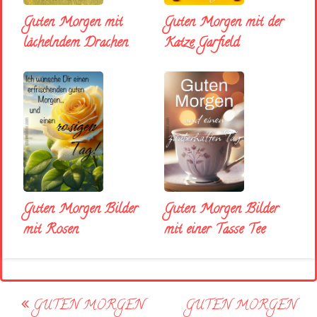
Guten Morgen mit
Guten Morgen mit der
lächelndem Drachen
Katze Garfield
Guten Morgen Bilder
Guten Morgen Bilder
mit Rosen
mit einer Tasse Tee
Post
GUTEN MORGEN
GUTEN MORGEN