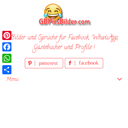
Skip
to
content
Bilder und Sprüche für Facebook, WhatsApp,
Pinterest
Gästebücher und Profile !
Facebook
WhatsApp
Teilen
Menu