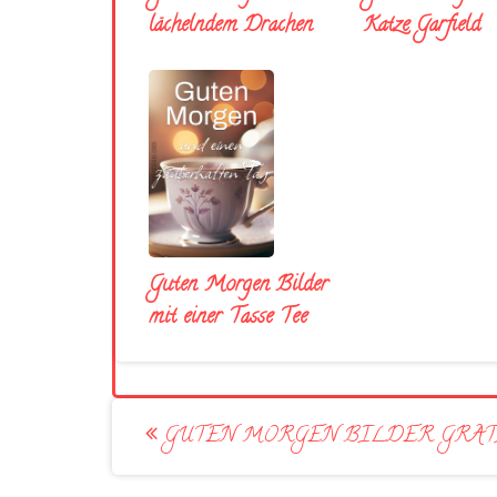
lächelndem Drachen
Katze Garfield
Guten Morgen Bilder
mit einer Tasse Tee
Post
GUTEN MORGEN BILDER GRAT
navigation