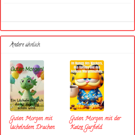
Andere ähnlich
Guten Morgen mit
Guten Morgen mit der
lächelndem Drachen
Katze Garfield