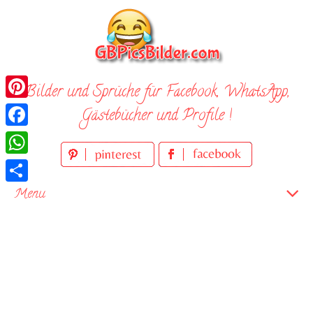
Skip
to
content
Bilder und Sprüche für Facebook, WhatsApp,
Pinterest
Gästebücher und Profile !
Facebook
WhatsApp
Teilen
Menu