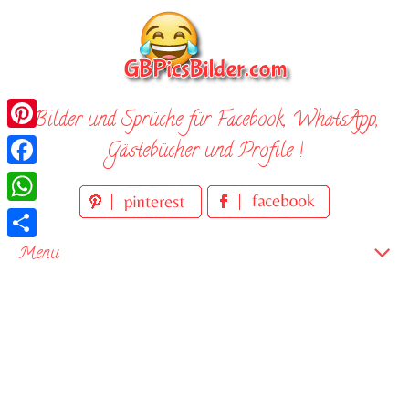
Skip
to
content
Bilder und Sprüche für Facebook, WhatsApp,
Pinterest
Gästebücher und Profile !
Facebook
WhatsApp
Teilen
Menu