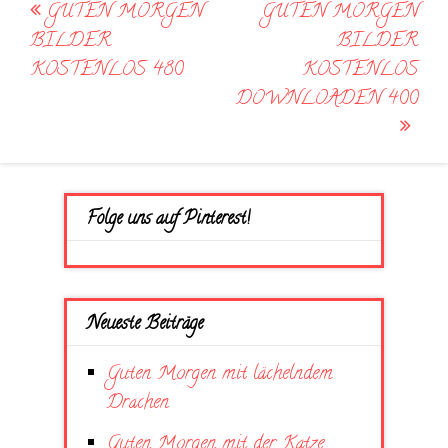
Post
GUTEN MORGEN
GUTEN MORGEN
navigation
BILDER
BILDER
KOSTENLOS 480
KOSTENLOS
DOWNLOADEN 400
Folge uns auf Pinterest!
Neueste Beiträge
Guten Morgen mit lächelndem
Drachen
Guten Morgen mit der Katze