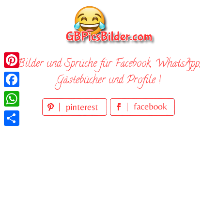
Skip
to
content
Bilder und Sprüche für Facebook, WhatsApp,
Pinterest
Gästebücher und Profile !
Facebook
WhatsApp
Teilen