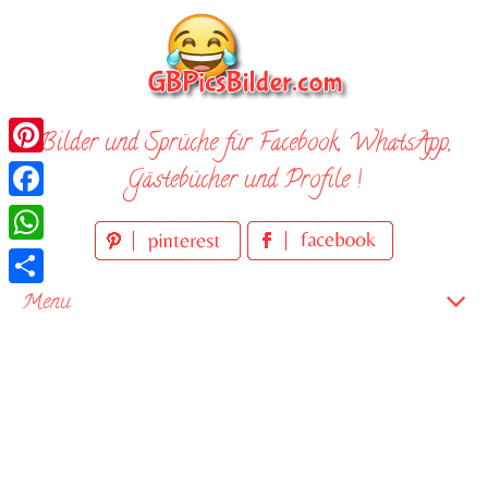
Skip
to
content
Bilder und Sprüche für Facebook, WhatsApp,
Pinterest
Gästebücher und Profile !
Facebook
WhatsApp
Teilen
Menu