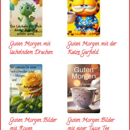
Guten Morgen mit
Guten Morgen mit der
lächelndem Drachen
Katze Garfield
Guten Morgen Bilder
Guten Morgen Bilder
mit Rosen
mit einer Tasse Tee