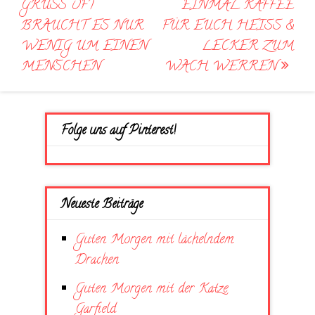
navigation
GRUSS OFT B
EINMAL KAFFEE
RAUCHT ES NUR W
FÜR EUCH HEISS &
ENIG UM EINEN M
LECKER ZUM
ENSCHEN
WACH WERREN
Folge uns auf Pinterest!
Neueste Beiträge
Guten Morgen mit lächelndem
Drachen
Guten Morgen mit der Katze
Garfield