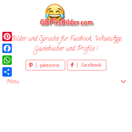
Skip
to
content
Bilder und Sprüche für Facebook, WhatsApp,
Pinterest
Gästebücher und Profile !
Facebook
WhatsApp
Teilen
Menu