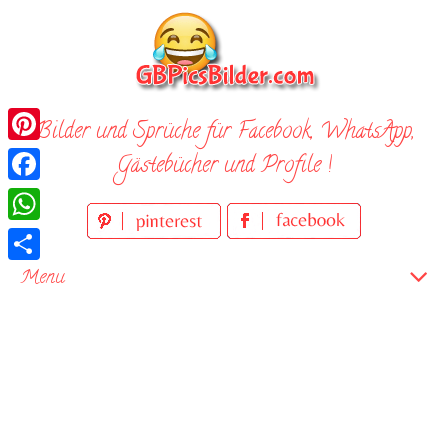
Skip
to
content
Bilder und Sprüche für Facebook, WhatsApp,
Pinterest
Gästebücher und Profile !
Facebook
WhatsApp
Teilen
Menu