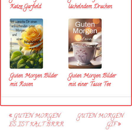
Katze Garfield
lächelndem Drachen
Guten Morgen Bilder
Guten Morgen Bilder
mit Rosen
mit einer Tasse Tee
Post
GUTEN MORGEN
GUTEN MORGEN
navigation
ES IST KALT BRRR
GIF