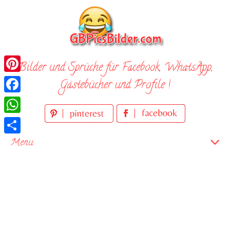
Skip
to
content
Bilder und Sprüche für Facebook, WhatsApp,
Pinterest
Gästebücher und Profile !
Facebook
WhatsApp
Teilen
Menu