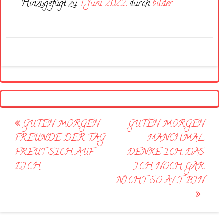
Hinzugefügt zu
1. Juni 2022
durch
bilder
Post
GUTEN MORGEN
GUTEN MORGEN
navigation
FREUNDE DER TAG
MANCHMAL
FREUT SICH AUF
DENKE ICH DAS
DICH
ICH NOCH GAR
NICHT SO ALT BIN