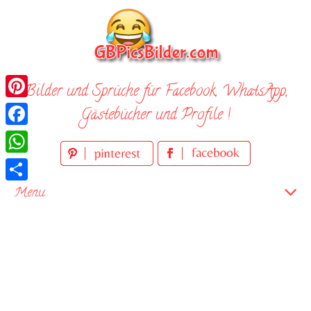
Skip
to
content
Bilder und Sprüche für Facebook, WhatsApp,
Pinterest
Gästebücher und Profile !
Facebook
WhatsApp
Teilen
Menu