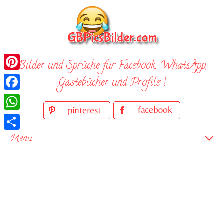
Skip
to
content
Bilder und Sprüche für Facebook, WhatsApp,
Pinterest
Gästebücher und Profile !
Facebook
WhatsApp
Teilen
Menu