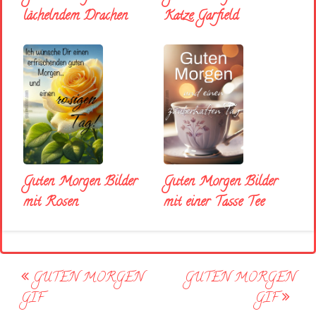
lächelndem Drachen
Katze Garfield
Guten Morgen Bilder
Guten Morgen Bilder
mit Rosen
mit einer Tasse Tee
Post
GUTEN MORGEN
GUTEN MORGEN
navigation
GIF
GIF