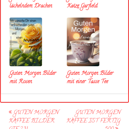
lächelndem Drachen
Katze Garfield
Guten Morgen Bilder
Guten Morgen Bilder
mit Rosen
mit einer Tasse Tee
Post
GUTEN MORGEN
GUTEN MORGEN
navigation
KAFFEE BILDER
KAFFEE IST FERTIG