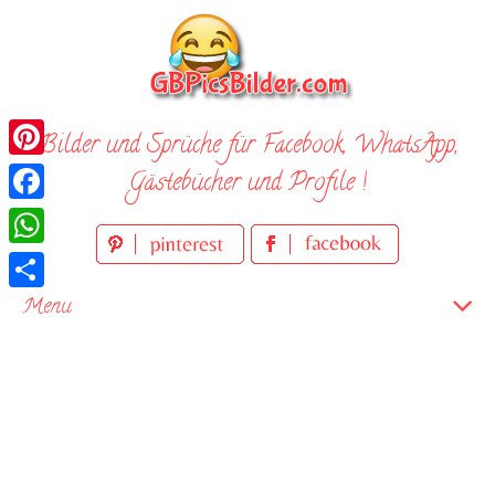
Skip
to
content
Bilder und Sprüche für Facebook, WhatsApp,
Pinterest
Gästebücher und Profile !
Facebook
WhatsApp
Teilen
Menu