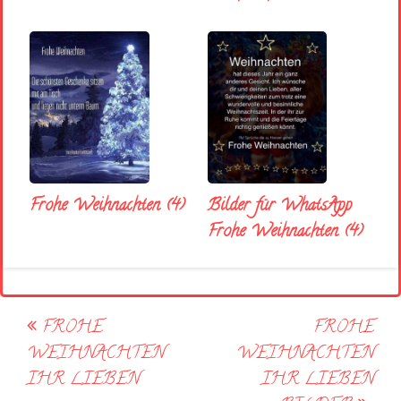
Frohe Weihnachten (4)
Bilder für WhatsApp
Frohe Weihnachten (4)
Post
FROHE
FROHE
navigation
WEIHNACHTEN
WEIHNACHTEN
IHR LIEBEN
IHR LIEBEN