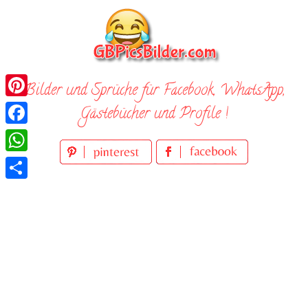
Skip
to
content
Bilder und Sprüche für Facebook, WhatsApp,
Pinterest
Gästebücher und Profile !
Facebook
WhatsApp
Teilen