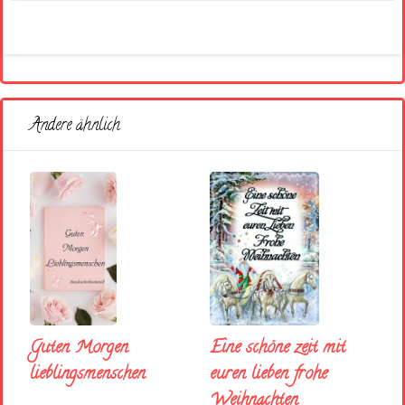
Andere ähnlich
Eine schöne zeit mit
Guten Morgen
euren lieben frohe
lieblingsmenschen
Weihnachten