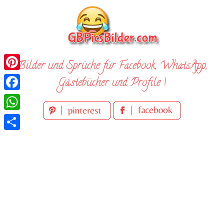
Skip
to
content
Bilder und Sprüche für Facebook, WhatsApp,
Pinterest
Gästebücher und Profile !
Facebook
WhatsApp
Teilen