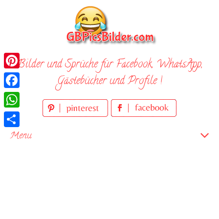
Skip
to
content
Bilder und Sprüche für Facebook, WhatsApp,
Pinterest
Gästebücher und Profile !
Facebook
WhatsApp
Teilen
Menu