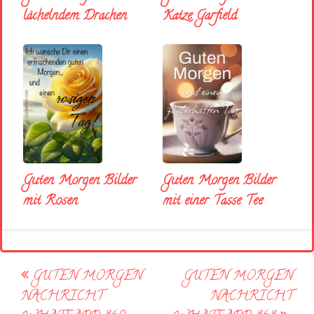
lächelndem Drachen
Katze Garfield
Guten Morgen Bilder
Guten Morgen Bilder
mit Rosen
mit einer Tasse Tee
Post
GUTEN MORGEN
GUTEN MORGEN
navigation
NACHRICHT
NACHRICHT