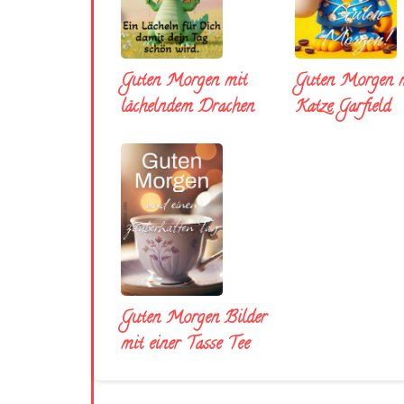
Guten Morgen mit
Guten Morgen m
lächelndem Drachen
Katze Garfield
Guten Morgen Bilder
mit einer Tasse Tee