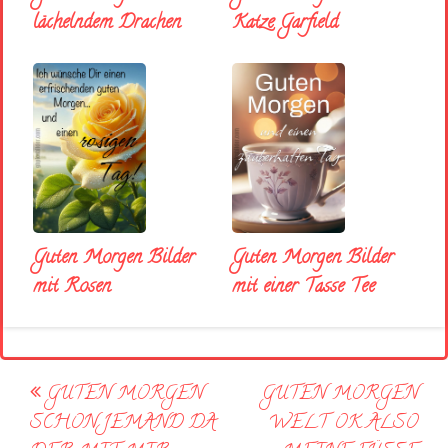
lächelndem Drachen
Katze Garfield
Guten Morgen Bilder
Guten Morgen Bilder
mit Rosen
mit einer Tasse Tee
Post
GUTEN MORGEN
GUTEN MORGEN
navigation
SCHON JEMAND DA
WELT OK ALSO