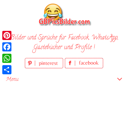
Skip
to
content
Bilder und Sprüche für Facebook, WhatsApp,
Pinterest
Gästebücher und Profile !
Facebook
WhatsApp
Teilen
Menu