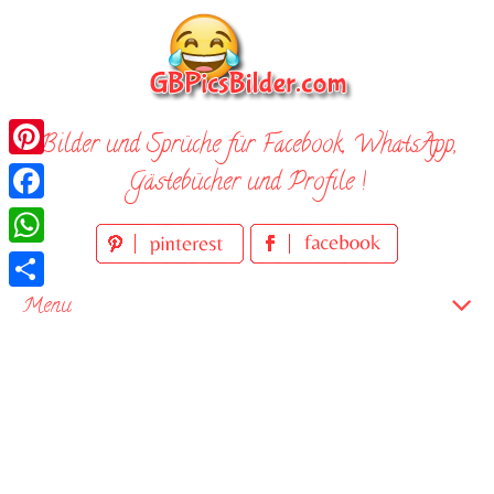
Skip
to
content
Bilder und Sprüche für Facebook, WhatsApp,
Pinterest
Gästebücher und Profile !
Facebook
WhatsApp
Teilen
Menu