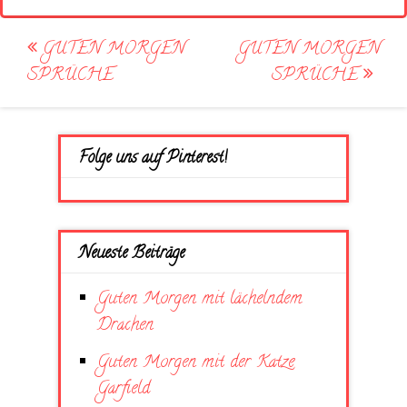
Post
GUTEN MORGEN
GUTEN MORGEN
navigation
SPRÜCHE
SPRÜCHE
Folge uns auf Pinterest!
Neueste Beiträge
Guten Morgen mit lächelndem
Drachen
Guten Morgen mit der Katze
Garfield