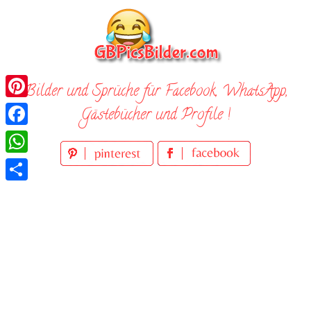
Skip
to
content
Bilder und Sprüche für Facebook, WhatsApp,
Pinterest
Gästebücher und Profile !
Facebook
WhatsApp
Teilen