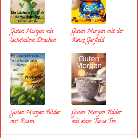
Guten Morgen mit
Guten Morgen mit der
lächelndem Drachen
Katze Garfield
Guten Morgen Bilder
Guten Morgen Bilder
mit Rosen
mit einer Tasse Tee