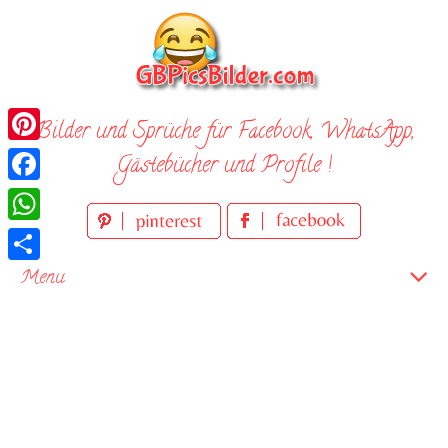
Skip
to
content
Bilder und Sprüche für Facebook, WhatsApp,
Pinterest
Gästebücher und Profile !
Facebook
WhatsApp
Teilen
Menu