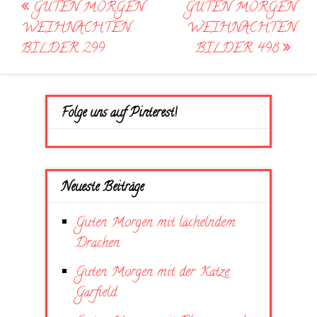
Post
GUTEN MORGEN
GUTEN MORGEN
navigation
WEIHNACHTEN
WEIHNACHTEN
BILDER 299
BILDER 498
Folge uns auf Pinterest!
Neueste Beiträge
Guten Morgen mit lächelndem
Drachen
Guten Morgen mit der Katze
Garfield