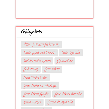
Schlagwörter
Alles Gute zum Geburtstag
Bildergrüße mit Herzღ
bilder Sprüche
bild kostenlos spruch
gbpicsonline
Geburtstag
Gute Nacht
Gute Nacht bilder
Gute Nacht für whatsapp
Gute Nacht Grüße
Gute Nacht Sprüche
guten morgen
Guten Morgen bild