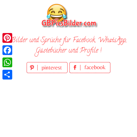
Skip
to
content
Bilder und Sprüche für Facebook, WhatsApp,
Pinterest
Gästebücher und Profile !
Facebook
WhatsApp
Teilen