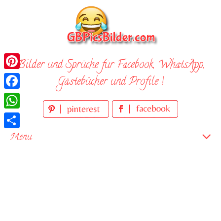
Skip
to
content
Bilder und Sprüche für Facebook, WhatsApp,
Pinterest
Gästebücher und Profile !
Facebook
WhatsApp
Teilen
Menu