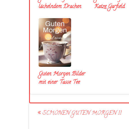
lächelndem Drachen
Katze Garfield
Guten Morgen Bilder
mit einer Tasse Tee
Post
SCHÖNEN GUTEN MORGEN 11
navigation