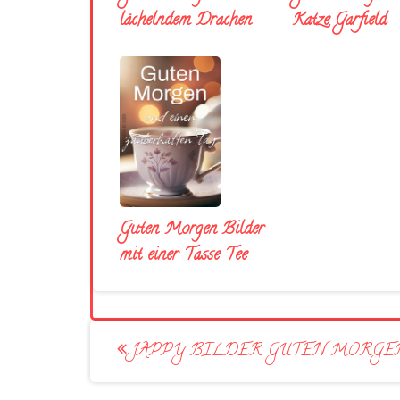
lächelndem Drachen
Katze Garfield
Guten Morgen Bilder
mit einer Tasse Tee
Post
JAPPY BILDER GUTEN MORGEN
navigation