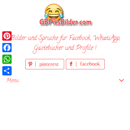
Skip
to
content
Bilder und Sprüche für Facebook, WhatsApp,
Pinterest
Gästebücher und Profile !
Facebook
WhatsApp
Teilen
Menu