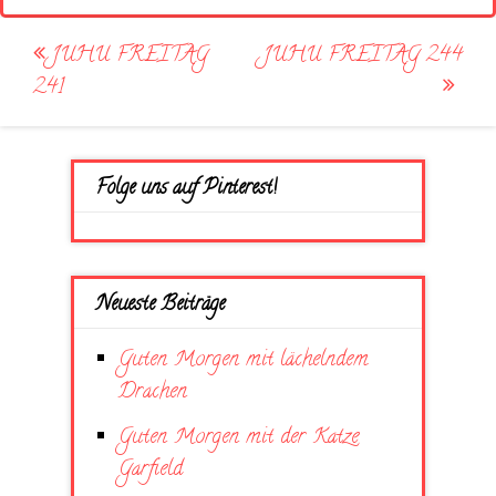
Post
JUHU FREITAG
JUHU FREITAG 244
navigation
241
Folge uns auf Pinterest!
Neueste Beiträge
Guten Morgen mit lächelndem
Drachen
Guten Morgen mit der Katze
Garfield