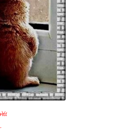
welt
r