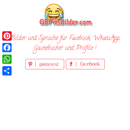
Skip
to
content
Bilder und Sprüche für Facebook, WhatsApp,
Pinterest
Gästebücher und Profile !
Facebook
WhatsApp
Teilen