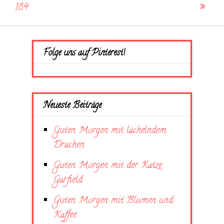
navigation
184
Folge uns auf Pinterest!
Neueste Beiträge
Guten Morgen mit lächelndem
Drachen
Guten Morgen mit der Katze
Garfield
Guten Morgen mit Blumen und
Kaffee