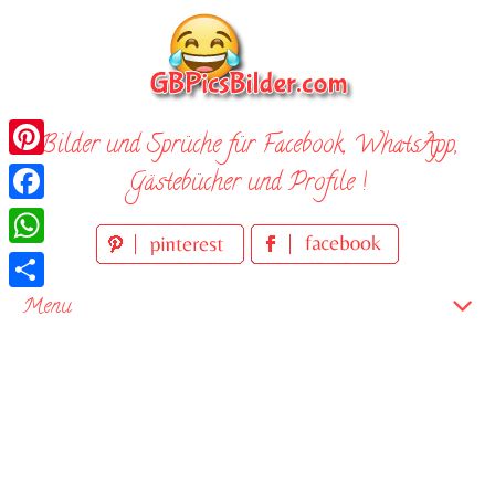
Skip
to
content
Bilder und Sprüche für Facebook, WhatsApp,
Pinterest
Gästebücher und Profile !
Facebook
WhatsApp
Teilen
Menu