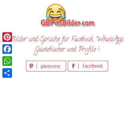
Skip
to
content
Bilder und Sprüche für Facebook, WhatsApp,
Pinterest
Gästebücher und Profile !
Facebook
WhatsApp
Teilen