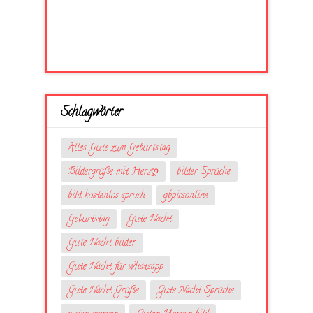
Schlagwörter
Alles Gute zum Geburtstag
Bildergrüße mit Herzღ
bilder Sprüche
bild kostenlos spruch
gbpicsonline
Geburtstag
Gute Nacht
Gute Nacht bilder
Gute Nacht für whatsapp
Gute Nacht Grüße
Gute Nacht Sprüche