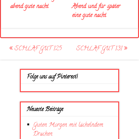
Abend und für später
abend gute nacht
eine gute nacht
Post
SCHLAF GUT 125
SCHLAF GUT 131
navigation
Folge uns auf Pinterest!
Neueste Beiträge
Guten Morgen mit lächelndem
Drachen