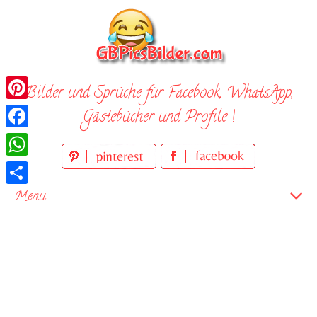
Skip
to
content
Bilder und Sprüche für Facebook, WhatsApp,
Pinterest
Gästebücher und Profile !
Facebook
WhatsApp
Teilen
Menu