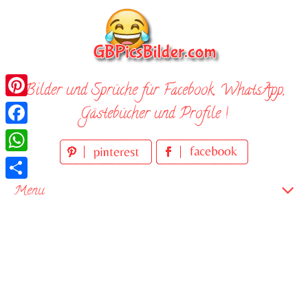
Skip
to
content
Bilder und Sprüche für Facebook, WhatsApp,
Pinterest
Gästebücher und Profile !
Facebook
WhatsApp
Teilen
Menu