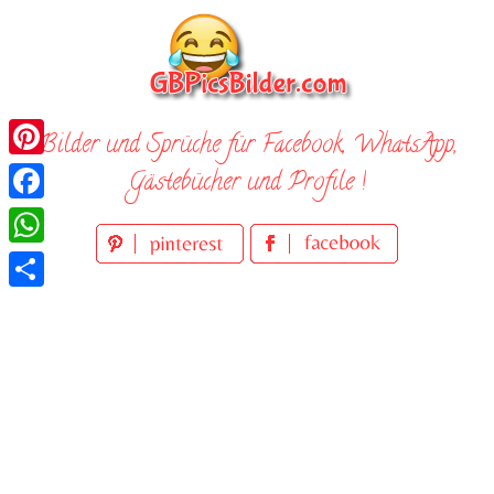
Skip
to
content
Bilder und Sprüche für Facebook, WhatsApp,
Pinterest
Gästebücher und Profile !
Facebook
WhatsApp
Teilen