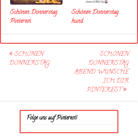
Schönen Donnerstag
Schönen Donnerstag
Pinterest
hund
Post
SCHÖNEN
SCHÖNEN
navigation
DONNERSTAG
DONNERSTAG
ABEND WÜNSCHE
ICH DIR
PINTEREST
Folge uns auf Pinterest!