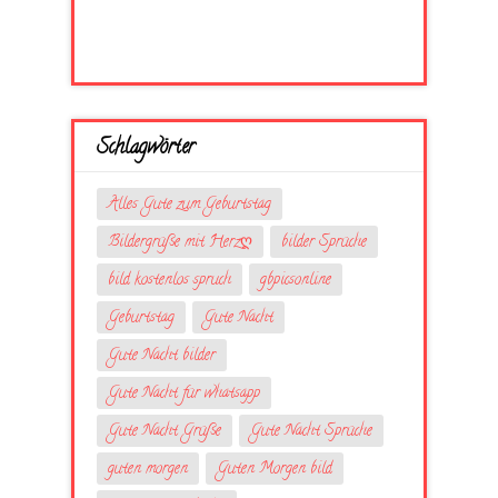
Schlagwörter
Alles Gute zum Geburtstag
Bildergrüße mit Herzღ
bilder Sprüche
bild kostenlos spruch
gbpicsonline
Geburtstag
Gute Nacht
Gute Nacht bilder
Gute Nacht für whatsapp
Gute Nacht Grüße
Gute Nacht Sprüche
guten morgen
Guten Morgen bild