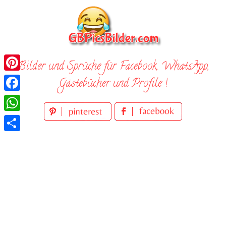
Skip
to
content
Bilder und Sprüche für Facebook, WhatsApp,
Pinterest
Gästebücher und Profile !
Facebook
WhatsApp
Teilen